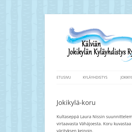
Siirry
sisältöön
Kälviän Jokikylän kyläyhdistyksen kotisivu.
Kälviän Jokikylän K
ETUSIVU
KYLÄYHDISTYS
JOKIK
Jokikylä-koru
Kultaseppä Laura Nissin suunnittelema
virtaavasta Vähäjoesta. Koru kuvastaa
värityksen keinoin.