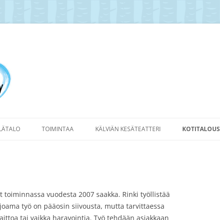
yläyhdistys Ry
YLÄTALO
TOIMINTAA
KÄLVIÄN KESÄTEATTERI
KOTITALOUS
ut toiminnassa vuodesta 2007 saakka. Rinki työllistää
rjoama työ on pääosin siivousta, mutta tarvittaessa
ittoa tai vaikka haravointia. Työ tehdään asiakkaan