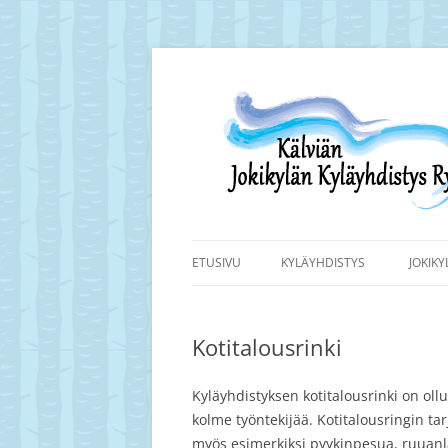
Siirry
sisältöön
Kälviän Jokikylän kyläyhdistyksen kotisivu.
Kälviän Jokikylän K
ETUSIVU
KYLÄYHDISTYS
JOKIK
Kotitalousrinki
Kyläyhdistyksen kotitalousrinki on oll
kolme työntekijää. Kotitalousringin ta
myös esimerkiksi pyykinpesua, ruuanla