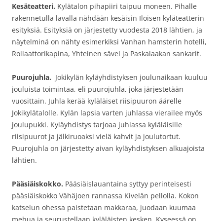
Kesäteatteri.
Kylätalon pihapiiri taipuu moneen. Pihalle
rakennetulla lavalla nähdään kesäisin Iloisen kyläteatterin
esityksiä. Esityksiä on järjestetty vuodesta 2018 lähtien, ja
näytelminä on nähty esimerkiksi Vanhan hamsterin hotelli,
Rollaattorikapina, Yhteinen sävel ja Paskalaakan sankarit.
Puurojuhla.
Jokikylän kyläyhdistyksen joulunaikaan kuuluu
jouluista toimintaa, eli puurojuhla, joka järjestetään
vuosittain. Juhla kerää kyläläiset riisipuuron äärelle
Jokikylätalolle. Kylän lapsia varten juhlassa vierailee myös
joulupukki. Kyläyhdistys tarjoaa juhlassa kyläläisille
riisipuurot ja jälkiruoaksi vielä kahvit ja joulutortut.
Puurojuhla on järjestetty aivan kyläyhdistyksen alkuajoista
lähtien.
Pääsiäiskokko.
Pääsiäislauantaina syttyy perinteisesti
pääsiäiskokko Vähäjoen rannassa Kivelän pellolla. Kokon
katselun ohessa paistetaan makkaraa, juodaan kuumaa
mehua ja seurustellaan kyläläisten kesken. Kyseessä on