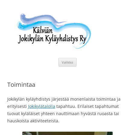
Siirry
sisältöön
Kälviän Jokikylän Kyläyhdistys Ry
Kälviän Jokikylän kyläyhdistyksen kotisivu.
Valikko
Toimintaa
Jokikylän kyläyhdistys järjestää monenlaista toimintaa ja
erityisesti
Jokikylätalolla
tapahtuu. Erilaiset tapahtumat
tuovat kyläläiset yhteen nauttimaan hyvästä ruoasta tai
hauskoista aktiviteeteista.