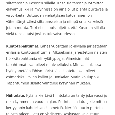
siltatansseja Kososen sillalla. Kesäisiä tansseja rytmittää
elävämusiikki ja myynnissä on aina ollut pientä purtavaa ja
virvokkeita. Uutuuden viehätyksen katoaminen on
vähentänyt väkeä siltatansseista ja niinpä on aika keksiä
jotain muuta. Toki ei ole poissuljettu, että Kososen sillalla
vielä tanssittaisi joskus tulevaisuudessa.
Kuntotapahtumat.
Lähes vuosittain Jokikylällä järjestetään
erilaisia kuntotapahtumia. Alkuaikoina järjestettiin naisten
hölkkätapahtumia eli kylähyppyjä. Viimeisimmät
tapahtumat ovat olleet minivaelluksia. Minivaelluksissa
hyödynnetään lähiympäristöä ja kohteita ovat olleet
esimerkiksi Pöllän kalliot ja Honkalan Matin koulupolku.
Tapahtumien sisältö vaihtelee kysynnän mukaan.
Hiihtolatu.
Kylällä kiertävä hiihtolatu on tehty joka vuosi jo
noin kymmenen vuoden ajan. Perinteisen latu, jolle mittaa
kertyy noin kahdeksan kilometriä, kiertää suurin piirtein
talosta taloon. Latu on yhdistetty keskustan valaistuun