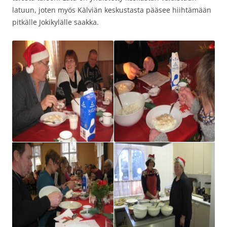
latuun, joten myös Kälviän keskustasta pääsee hiihtämään
pitkälle Jokikylälle saakka.