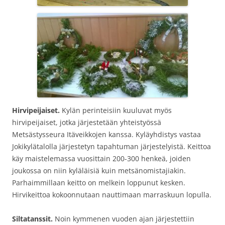
Hirvipeijaiset.
Kylän perinteisiin kuuluvat myös
hirvipeijaiset, jotka järjestetään yhteistyössä
Metsästysseura Itäveikkojen kanssa. Kyläyhdistys vastaa
Jokikylätalolla järjestetyn tapahtuman järjestelyistä. Keittoa
käy maistelemassa vuosittain 200-300 henkeä, joiden
joukossa on niin kyläläisiä kuin metsänomistajiakin.
Parhaimmillaan keitto on melkein loppunut kesken.
Hirvikeittoa kokoonnutaan nauttimaan marraskuun lopulla.
Siltatanssit.
Noin kymmenen vuoden ajan järjestettiin