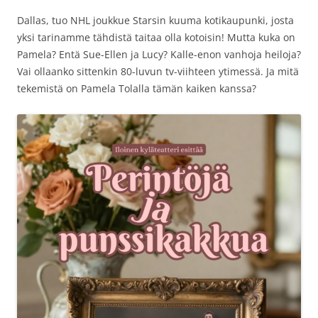
Dallas, tuo NHL joukkue Starsin kuuma kotikaupunki, josta
yksi tarinamme tähdistä taitaa olla kotoisin! Mutta kuka on
Pamela? Entä Sue-Ellen ja Lucy? Kalle-enon vanhoja heiloja?
Vai ollaanko sittenkin 80-luvun tv-viihteen ytimessä. Ja mitä
tekemistä on Pamela Tolalla tämän kaiken kanssa?