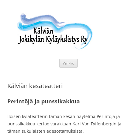
Siirry
sisältöön
Kälviän Jokikylän Kyläyhdistys Ry
Kälviän Jokikylän kyläyhdistyksen kotisivu.
Valikko
Kälviän kesäteatteri
Perintöjä ja punssikakkua
Iloisen kyläteatterin tämän kesän näytelmä Perintöjä ja
punssikakkua kertoo varakkaan Karl Von Fyffenbergin ja
tämän sukulaisten edesottamuksista.