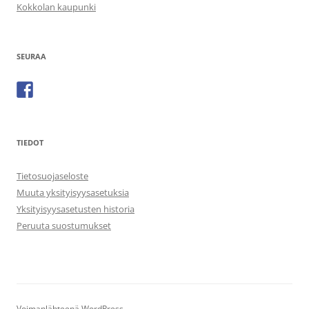
Kokkolan kaupunki
SEURAA
TIEDOT
Tietosuojaseloste
Muuta yksityisyysasetuksia
Yksityisyysasetusten historia
Peruuta suostumukset
Voimanlähteenä WordPress