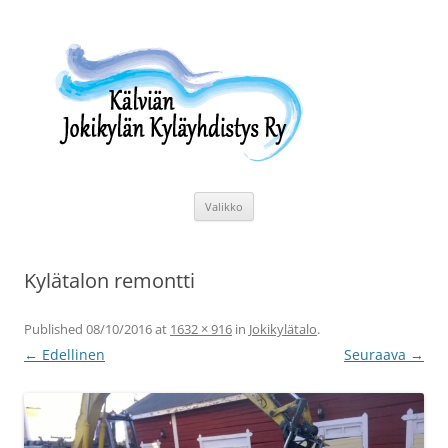
Siirry
sisältöön
Kälviän Jokikylän Kyläyhdistys Ry
Kälviän Jokikylän kyläyhdistyksen kotisivu.
Valikko
Kylätalon remontti
Published
08/10/2016
at
1632 × 916
in
Jokikylätalo
.
← Edellinen
Seuraava →