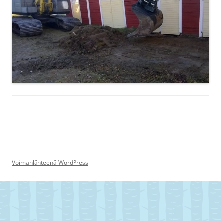
Voimanlähteenä WordPress