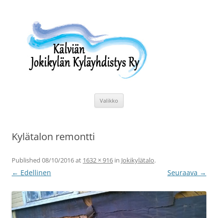
Siirry
sisältöön
Kälviän Jokikylän Kyläyhdistys Ry
Kälviän Jokikylän kyläyhdistyksen kotisivu.
Valikko
Kylätalon remontti
Published
08/10/2016
at
1632 × 916
in
Jokikylätalo
.
← Edellinen
Seuraava →