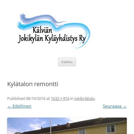
Siirry
sisältöön
Kälviän Jokikylän Kyläyhdistys Ry
Kälviän Jokikylän kyläyhdistyksen kotisivu.
Valikko
Kylätalon remontti
Published
08/10/2016
at
1632 × 916
in
Jokikylätalo
.
← Edellinen
Seuraava →