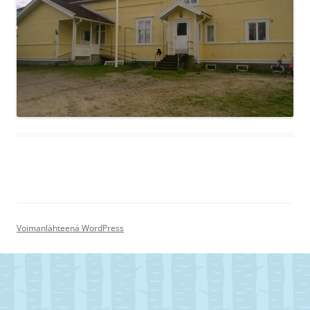
Voimanlähteenä WordPress