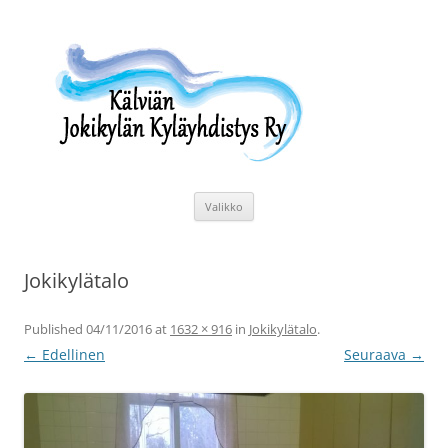
Siirry
sisältöön
Kälviän Jokikylän Kyläyhdistys Ry
Kälviän Jokikylän kyläyhdistyksen kotisivu.
Valikko
Jokikylätalo
Published
04/11/2016
at
1632 × 916
in
Jokikylätalo
.
← Edellinen
Seuraava →