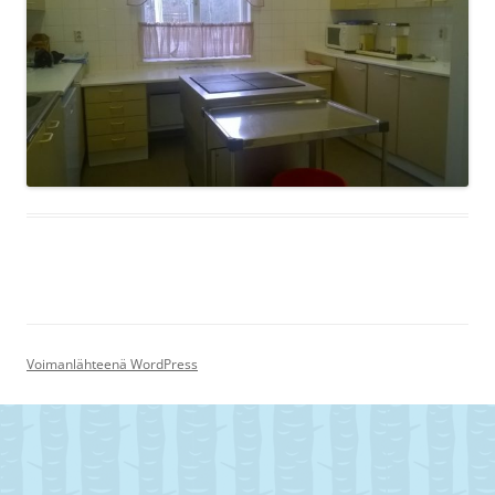
Voimanlähteenä WordPress