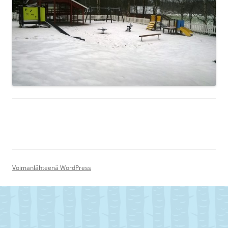
Voimanlähteenä WordPress