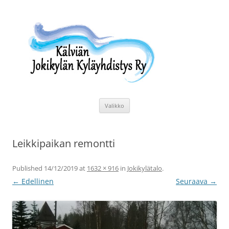
Siirry
sisältöön
Kälviän Jokikylän Kyläyhdistys Ry
Kälviän Jokikylän kyläyhdistyksen kotisivu.
Valikko
Leikkipaikan remontti
Published
14/12/2019
at
1632 × 916
in
Jokikylätalo
.
← Edellinen
Seuraava →