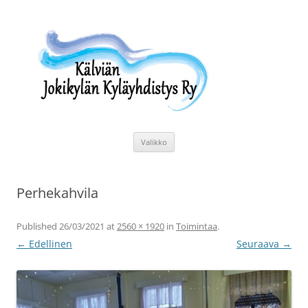
Siirry
sisältöön
Kälviän Jokikylän Kyläyhdistys Ry
Kälviän Jokikylän kyläyhdistyksen kotisivu.
Valikko
Perhekahvila
Published
26/03/2021
at
2560 × 1920
in
Toimintaa
.
← Edellinen
Seuraava →