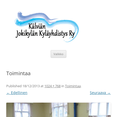
Siirry
sisältöön
Kälviän Jokikylän Kyläyhdistys Ry
Kälviän Jokikylän kyläyhdistyksen kotisivu.
Valikko
Toimintaa
Published
18/12/2013
at
1024 × 768
in
Toimintaa
.
← Edellinen
Seuraava →