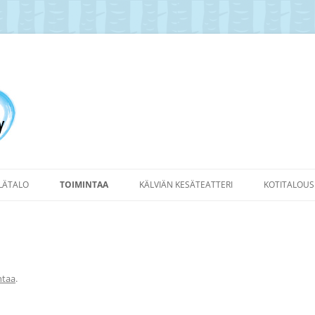
yläyhdistys Ry
YLÄTALO
TOIMINTAA
KÄLVIÄN KESÄTEATTERI
KOTITALOUS
ntaa
.