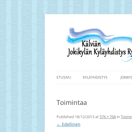
Siirry
sisältöön
Kälviän Jokikylän kyläyhdistyksen kotisivu.
Kälviän Jokikylän K
ETUSIVU
KYLÄYHDISTYS
JOKIK
Toimintaa
Published
18/12/2013
at
576 × 768
in
Toimi
← Edellinen