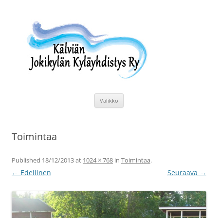
Siirry
sisältöön
Kälviän Jokikylän Kyläyhdistys Ry
Kälviän Jokikylän kyläyhdistyksen kotisivu.
Valikko
Toimintaa
Published
18/12/2013
at
1024 × 768
in
Toimintaa
.
← Edellinen
Seuraava →