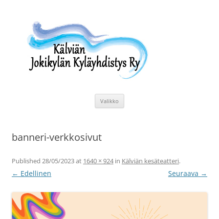
Siirry
sisältöön
Kälviän Jokikylän Kyläyhdistys Ry
Kälviän Jokikylän kyläyhdistyksen kotisivu.
Valikko
banneri-verkkosivut
Published
28/05/2023
at
1640 × 924
in
Kälviän kesäteatteri
.
← Edellinen
Seuraava →