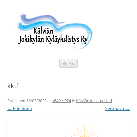
Siirry
sisältöön
Kälviän Jokikylän Kyläyhdistys Ry
Kälviän Jokikylän kyläyhdistyksen kotisivu.
Valikko
kktf
Published
18/03/2023
at
1640 × 924
in
Kälviän kesäteatteri
.
← Edellinen
Seuraava →