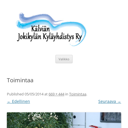
Siirry
sisältöön
Kälviän Jokikylän Kyläyhdistys Ry
Kälviän Jokikylän kyläyhdistyksen kotisivu.
Valikko
Toimintaa
Published
05/05/2014
at
669 × 444
in
Toimintaa
.
← Edellinen
Seuraava →