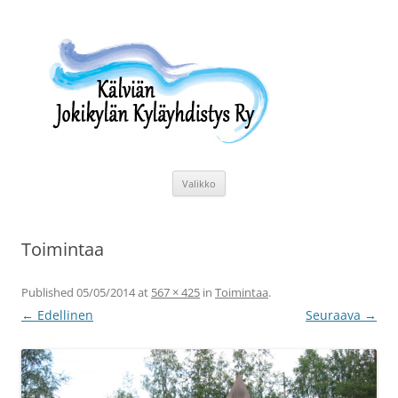
Siirry
sisältöön
Kälviän Jokikylän Kyläyhdistys Ry
Kälviän Jokikylän kyläyhdistyksen kotisivu.
Valikko
Toimintaa
Published
05/05/2014
at
567 × 425
in
Toimintaa
.
← Edellinen
Seuraava →