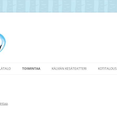
yläyhdistys Ry
YLÄTALO
TOIMINTAA
KÄLVIÄN KESÄTEATTERI
KOTITALOUS
intaa
.