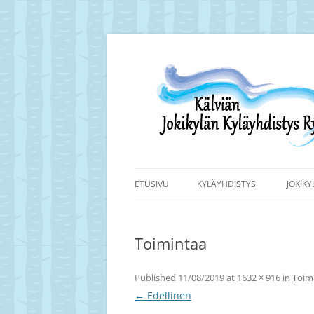
Siirry
sisältöön
Kälviän Jokikylän kyläyhdistyksen kotisivu.
Kälviän Jokikylän K
ETUSIVU
KYLÄYHDISTYS
JOKIK
Toimintaa
Published
11/08/2019
at
1632 × 916
in
Toim
← Edellinen