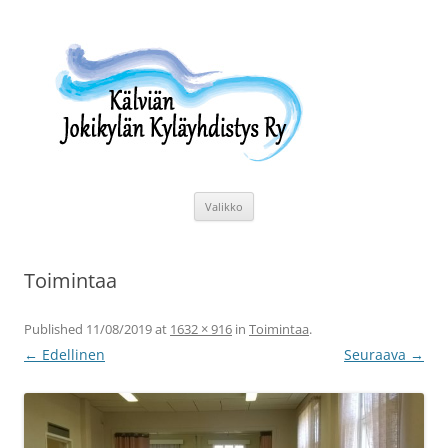
Siirry
sisältöön
Kälviän Jokikylän Kyläyhdistys Ry
Kälviän Jokikylän kyläyhdistyksen kotisivu.
Valikko
Toimintaa
Published
11/08/2019
at
1632 × 916
in
Toimintaa
.
← Edellinen
Seuraava →