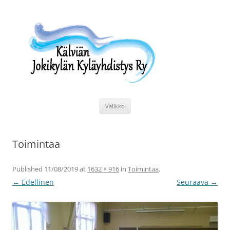
Siirry
sisältöön
Kälviän Jokikylän Kyläyhdistys Ry
Kälviän Jokikylän kyläyhdistyksen kotisivu.
Valikko
Toimintaa
Published
11/08/2019
at
1632 × 916
in
Toimintaa
.
← Edellinen
Seuraava →